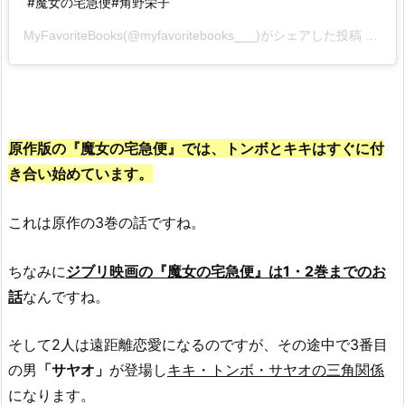
#魔女の宅急便#角野栄子
MyFavoriteBooks(@myfavoritebooks___)がシェアした投稿 –
202
原作版の『魔女の宅急便』では、トンボとキキはすぐに付
き合い始めています。
これは原作の3巻の話ですね。
ちなみに
ジブリ映画の『魔女の宅急便』は1・2巻までのお
話
なんですね。
そして2人は遠距離恋愛になるのですが、その途中で3番目
の男
「サヤオ」
が登場し
キキ・トンボ・サヤオの三角関係
になります。