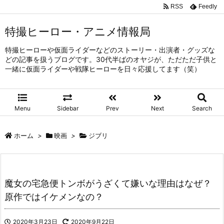
RSS
Feedly
特撮ヒーロー・アニメ情報局
特撮ヒーローや仮面ライダーなどのストーリー・出演者・グッズな
どの記事を扱うブログです。30代半ばのオヤジが、ただただ子供と
一緒に仮面ライダーや戦隊ヒーローを日々応援してます（笑）
Menu
Sidebar
Prev
Next
Search
ホーム
>
映画
>
ジブリ
魔女の宅急便トンボがうざくて嫌いな理由はなぜ？
原作ではイケメンなの？
2020年3月23日
2020年9月22日