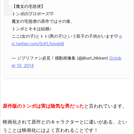
【魔女の宅急便】
トンボのプロポーズ♡
魔女の宅急便の原作ではその後、
トンボとキキは結婚♪
ニニ(女の子)とトト(男の子)という双子の子供がいます♡
p
ic.twitter.com/0oFLfqpdeB
— ジブリファン必見！感動画像集 (@jiburi_hikken)
Octob
er 10, 2014
原作版のトンボは実は陰気な男だった
と言われています。
映画化されて原作とのキャラクターとに違いがある、とい
うことは映画化にはよく言われることです！