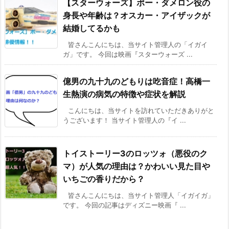
【スターウォーズ】ポー・ダメロン役の
身長や年齢は？オスカー・アイザックが
結婚してるかも
皆さんこんにちは、当サイト管理人の「イガイ
ガ」です。 今回は映画『スターウォーズ ...
億男の九十九のどもりは吃音症！高橋一
生熱演の病気の特徴や症状を解説
こんにちは、当サイトを訪れていただきありがと
うございます！ 当サイト管理人の『イ ...
トイストーリー3のロッツォ（悪役のク
マ）が人気の理由は？かわいい見た目や
いちごの香りだから？
皆さんこんにちは、当サイト管理人「イガイガ」
です。 今回の記事はディズニー映画『 ...