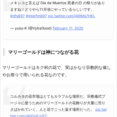
メキシコと言えば Día de Muertos 死者の日 の祭りがあり
ますね！どうやら11月頃にやっているらしいです。
#dfs897
#interfm897
pic.twitter.com/j49lMs7HKL
— yusu-K (@VybsGood)
February 11, 2020
マリーゴールドは神につながる花
マリーゴールドはキク科の花で、実はかなり宗教的な催し
やお祭りで用いられる花なのです。
コルカタの花市場はとてもカラフルな場所だ。宗教儀式プ
ージャに使うためのマリーゴールドの花飾りが大量に売り
さばかれていく。人と花でごった返す場所だった。
pic.twi
tter.com/qKjQx6JoTC