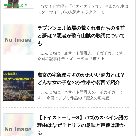
当サイト管理人「イガイガ」です。 今回の記事は
スターウォーズの人気キャラクターで ...
ラプンツェル酒場の荒くれ者たちの名前
と夢は？悪者が歌う山賊の歌詞について
も
こんにちは、当サイト管理人「イガイガ」です。
今回の記事はディズニー映画『塔の上 ...
魔女の宅急便キキのかわいい魅力とは？
どんな女の子なのか性格や名言で紹介
こんにちは、当サイト管理人の「イガイガ」で
す。 今回はジブリ作品の『魔女の宅急便 ...
【トイストーリー3】バズのスペイン語の
理由はなぜ？セリフの意味と声優は誰か
も