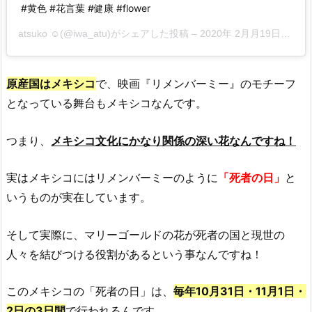
#黄色 #花言葉 #健康 #flower
atsuko ☺︎︎(@iwa_atu)がシェアした投稿 –
2020年 2月月19日午後11時00分PST
原産国はメキシコ
で、映画『リメンバーミー』のモチーフ
となっている舞台もメキシコなんです。
つまり、
メキシコ文化にかなり関係の深い花なんですね！
実はメキシコにはリメンバーミーのように
「死者の日」
と
いうものが実在しています。
そして実際に、マリーゴールドの花が死者の国と現世の
人々を結びつける役割があるという事なんですね！
このメキシコの「死者の日」は、
毎年10月31日・11月1日・
2日の3日間
で行われるんです。