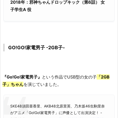
2018年：邪神ちゃんドロップキック（第6話） 女
子学生A 役
GO!GO!家電男子 -2GB子-
『Go!Go!家電男子』
という作品でUSB型の女の子
「2GB
子」ちゃん
を演じていました。
SKE48須田亜香里、AKB48北原里英、乃木坂46生駒里奈
がアニメ「Go!Go!家電男子」に声優として出演決定！ -