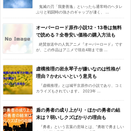
鬼滅の刃「我妻善逸」といったら通常時のヘタレ
ぶりと戦闘時の強さのギャップが凄く、 ...
オーバーロード原作小説12・13巻は無料
で読める？全巻安い価格の購入方法も
絶賛放送中の人気アニメ『オーバーロード』です
が、この作品はアニメで現在4期まで放 ...
虚構推理の岩永琴子が嫌いなのは性格が
理由？かわいいという意見も
『虚構推理』とは城平京原作の小説であり、コミ
カライズもされています。 2023年 ...
盾の勇者の成り上がり・ほかの勇者の結
末は？弱いしクズばかりの理由も
『勇者』という言葉の意味とは、”勇敢で勇ましい