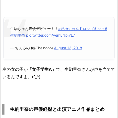
生駒ちゃん声優デビュー！！
#邪神ちゃんドロップキック
#
生駒里奈
pic.twitter.com/yemLNpjYL7
— ちぇるの (@Chelnooo)
August 13, 2018
左の女の子が
「女子学生A」
で、生駒里奈さんが声を当てて
いるんですよ。(^_^)
生駒里奈の声優経歴と出演アニメ作品まとめ