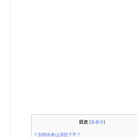
目次
[
非表示
]
1
別府由来は演技下手？