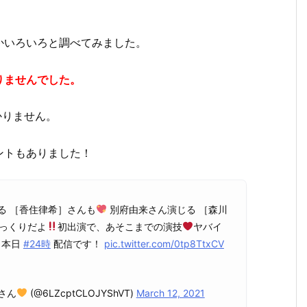
かいろいろと調べてみました。
りませんでした。
かりません。
ントもありました！
る ［香住律希］さんも
別府由来さん演じる ［森川
っくりだよ
初出演で、あそこまでの演技
ヤバイ
本日
#24時
配信です！
pic.twitter.com/0tp8TtxCV
さん
(@6LZcptCLOJYShVT)
March 12, 2021