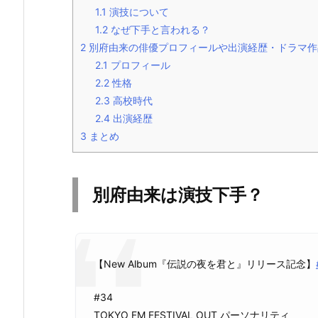
1.1
演技について
1.2
なぜ下手と言われる？
2
別府由来の俳優プロフィールや出演経歴・ドラマ作
2.1
プロフィール
2.2
性格
2.3
高校時代
2.4
出演経歴
3
まとめ
別府由来は演技下手？
【New Album『伝説の夜を君と』リリース記念】
#34
TOKYO FM FESTIVAL OUT パーソナリティ