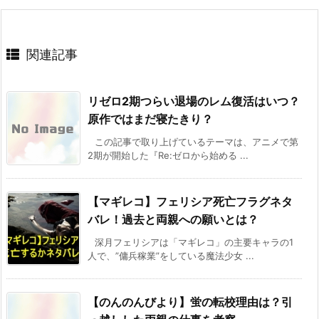
関連記事
リゼロ2期つらい退場のレム復活はいつ？
原作ではまだ寝たきり？
この記事で取り上げているテーマは、アニメで第
2期が開始した『Re:ゼロから始める ...
【マギレコ】フェリシア死亡フラグネタ
バレ！過去と両親への願いとは？
深月フェリシアは「マギレコ」の主要キャラの1
人で、”傭兵稼業”をしている魔法少女 ...
【のんのんびより】蛍の転校理由は？引