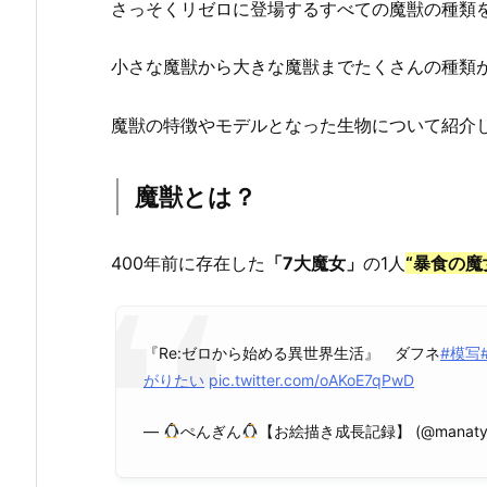
さっそくリゼロに登場するすべての魔獣の種類
小さな魔獣から大きな魔獣までたくさんの種類
魔獣の特徴やモデルとなった生物について紹介
魔獣とは？
400年前に存在した
「7大魔女」
の1人
“暴食の魔
『Re:ゼロから始める異世界生活』 ダフネ
#模写
がりたい
pic.twitter.com/oAKoE7qPwD
—
ぺんぎん
【お絵描き成長記録】 (@manatyil