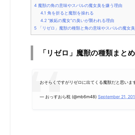
4
魔獣の角の意味やスバルの魔女臭を嫌う理由
4.1
角を折ると魔獣を操れる
4.2
”嫉妬の魔女”の臭いが襲われる理由
5
「リゼロ」魔獣の種類と角の意味やスバルの魔女臭
「リゼロ」魔獣の種類まと
おそらくですがリゼロに出てくる魔獣だと思いま
— おっすおら枕 (@mb6m48)
September 21, 20