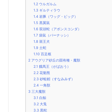
1.2
ウルガルム
1.3
ギルティラウ
1.4
岩豚（ワッグ・ピッグ）
1.5
黒翼鼠
1.6
双頭蛇（アボンスコンダ）
1.7
袋鼠（バーナッシ）
1.8
斑王犬
1.9
土蛇
1.10
百足柩
2
アウグリア砂丘の固有種・魔獣
2.1
餓馬王（がばおう）
2.2
花魁熊
2.3
砂蚯蚓（すなみみず）
2.4
一角獣
3
三大魔獣
3.1
白鯨
3.2
大兎
3.3
黒蛇