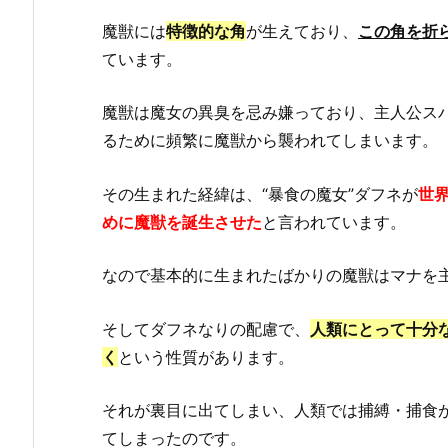
魔獣には
特徴的な角
が生えており、
この角を折
ています。
魔獣は魔女の異臭を忌み嫌っており、主人公ス
るために頻繁に魔獣から襲われてしまいます。
その生まれた経緯は、“暴食の魔女”ダフネが
世
めに魔獣を誕生させた
と言われています。
なので基本的に生まれたばかりの魔獣はマナを
そしてダフネなりの配慮で、
人類にとって十分
く
という性質があります。
それが裏目に出てしまい、人類では捕縛・捕食
てしまったのです。