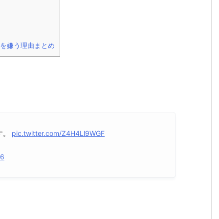
を嫌う理由まとめ
め
す。
pic.twitter.com/Z4H4Ll9WGF
16