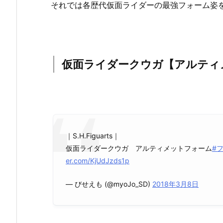
それでは各歴代仮面ライダーの最強フォーム姿
仮面ライダークウガ【アルティ
｜S.H.Figuarts｜
仮面ライダークウガ アルティメットフォーム
#
er.com/KjUdJzds1p
— びせえも (@myoJo_SD)
2018年3月8日