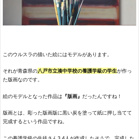
このウルスラの描いた絵にはモデルがあります。
それが青森県の
八戸市立湊中学校の養護学級の学生
が作っ
た版画なのです。
絵のモデルとなった作品は
『版画』
だったんですね！
版画とは、彫った版画版に黒い炭を塗って紙に押し当てて
完成するという作品ですね。
この養護学級の生徒さん3,4人が作成したそうで、完成した