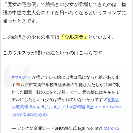
『魔女の宅急便』で絵描きの少女が登場してきたのは、物
語の中盤で主人公のキキが飛べなくなるというスランプに
陥ったときです。
この絵描きの少女の名前は
「ウルスラ」
といいます。
このウルスラが描いた絵というのはこちらです。
#ウルスラ
が描いている絵には実は元になった絵がありま
す
八戸市立湊中学校養護学級の生徒さんたちが共同で制
作した版画「虹の上をとぶ船」です。元の絵にはキキをモ
デルにしたという少女は描かれていないそうです
#魔女
の宅急便
#キキ
#ジジ
#ジブリ
#宮崎駿
#金ロー
pic.twitte
r.com/58sSnIby93
— アンク＠金曜ロードSHOW!公式 (@kinro_ntv)
March 2