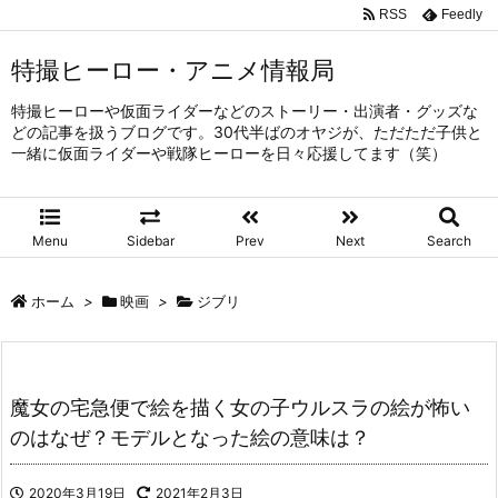
RSS
Feedly
特撮ヒーロー・アニメ情報局
特撮ヒーローや仮面ライダーなどのストーリー・出演者・グッズな
どの記事を扱うブログです。30代半ばのオヤジが、ただただ子供と
一緒に仮面ライダーや戦隊ヒーローを日々応援してます（笑）
Menu
Sidebar
Prev
Next
Search
ホーム
>
映画
>
ジブリ
魔女の宅急便で絵を描く女の子ウルスラの絵が怖い
のはなぜ？モデルとなった絵の意味は？
2020年3月19日
2021年2月3日