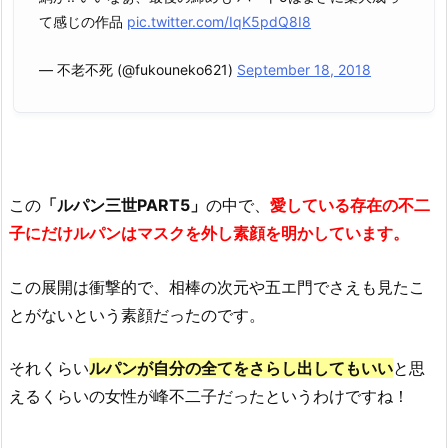
て感じの作品
pic.twitter.com/IqK5pdQ8I8
— 不老不死 (@fukouneko621)
September 18, 2018
この
「ルパン三世PART5」
の中で、
愛している存在の不二
子にだけルパンはマスクを外し素顔を明かしています。
この展開は衝撃的で、相棒の次元や五エ門でさえも見たこ
とがないという素顔だったのです。
それくらい
ルパンが自分の全てをさらし出してもいい
と思
えるくらいの女性が峰不二子だったというわけですね！