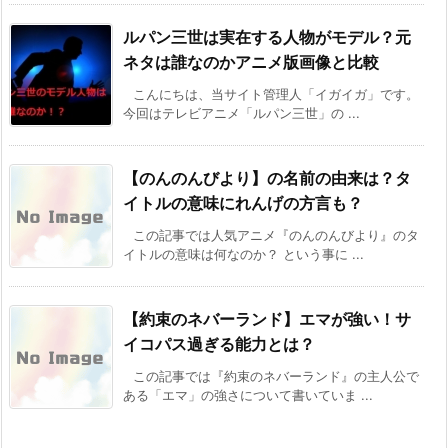
ルパン三世は実在する人物がモデル？元
ネタは誰なのかアニメ版画像と比較
こんにちは、当サイト管理人「イガイガ」です。
今回はテレビアニメ「ルパン三世」の ...
【のんのんびより】の名前の由来は？タ
イトルの意味にれんげの方言も？
この記事では人気アニメ『のんのんびより』のタ
イトルの意味は何なのか？ という事に ...
【約束のネバーランド】エマが強い！サ
イコパス過ぎる能力とは？
この記事では『約束のネバーランド』の主人公で
ある「エマ」の強さについて書いていま ...