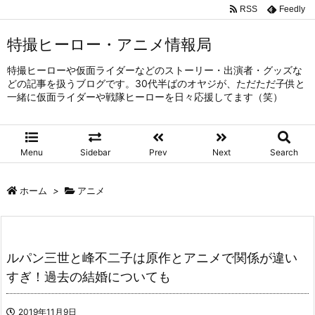
RSS
Feedly
特撮ヒーロー・アニメ情報局
特撮ヒーローや仮面ライダーなどのストーリー・出演者・グッズな
どの記事を扱うブログです。30代半ばのオヤジが、ただただ子供と
一緒に仮面ライダーや戦隊ヒーローを日々応援してます（笑）
Menu
Sidebar
Prev
Next
Search
ホーム
>
アニメ
ルパン三世と峰不二子は原作とアニメで関係が違い
すぎ！過去の結婚についても
2019年11月9日