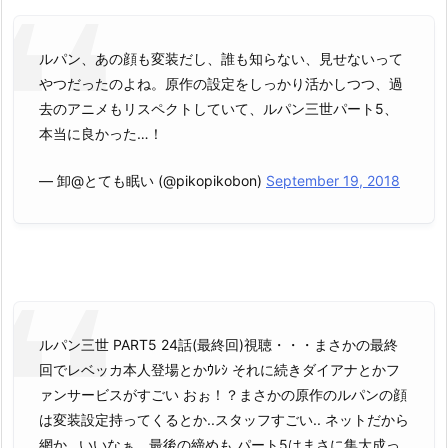
ルパン、あの顔も変装だし、誰も知らない、見せないって
やつだったのよね。原作の設定をしっかり活かしつつ、過
去のアニメもリスペクトしていて、ルパン三世パート5、
本当に良かった…！
— 卸@とても眠い (@pikopikobon)
September 19, 2018
ルパン三世 PART5 24話(最終回)視聴・・・まさかの最終
回でレベッカ本人登場とかｳﾚｼ それに続きダイアナとかフ
ァンサービスがすごい おぉ！？まさかの原作のルパンの顔
は変装設定持ってくるとか..スタッフすごい.. ネットだから
網か.. いいなぁ、最後の締めも パート5はまさに集大成っ