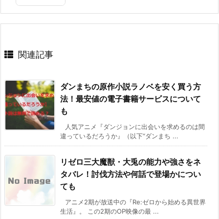
関連記事
ダンまちの原作小説ラノベを安く買う方
法！最安値の電子書籍サービスについて
も
人気アニメ『ダンジョンに出会いを求めるのは間
違っているだろうか』（以下“ダンまち ...
リゼロ三大魔獣・大兎の能力や強さをネ
タバレ！討伐方法や何話で登場かについ
ても
アニメ2期が放送中の『Re:ゼロから始める異世界
生活』。 この2期のOP映像の最 ...