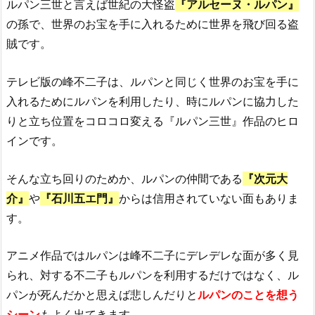
ルパン三世と言えば世紀の大怪盗
『アルセーヌ・ルパン』
の孫で、世界のお宝を手に入れるために世界を飛び回る盗
賊です。
テレビ版の峰不二子は、ルパンと同じく世界のお宝を手に
入れるためにルパンを利用したり、時にルパンに協力した
りと立ち位置をコロコロ変える『ルパン三世』作品のヒロ
インです。
そんな立ち回りのためか、ルパンの仲間である
『次元大
介』
や
『石川五エ門』
からは信用されていない面もありま
す。
アニメ作品ではルパンは峰不二子にデレデレな面が多く見
られ、対する不二子もルパンを利用するだけではなく、ル
パンが死んだかと思えば悲しんだりと
ルパンのことを想う
シーン
もよく出てきます。