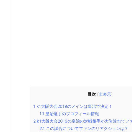
目次
[
非表示
]
1
k1大阪大会2019のメインは皇治で決定！
1.1
皇治選手のプロフィール情報
2
k1大阪大会2019の皇治の対戦相手が大岩達也でフ
2.1
この試合についてファンのリアクションは？