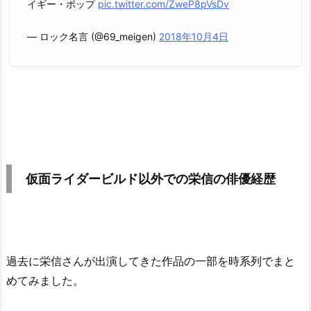
イギー・ポップ
pic.twitter.com/ZweP8pVsDv
— ロック名言 (@69_meigen)
2018年10月4日
仮面ライダービルド以外での栄信の俳優経歴
過去に栄信さんが出演してきた作品の一部を時系列でまと
めてみました。