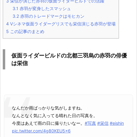
3
栄信が演じた赤羽の仮面ライダービルドでの活躍
3.1
赤羽が変身したスマッシュ
3.2
赤羽のトレードマークはモヒカン
4
Vシネマ仮面ライダーグリスでも栄信演じる赤羽が登場
5
この記事のまとめ
仮面ライダービルドの北都三羽烏の赤羽の俳優
は栄信
なんだか雨ばっかりな気がしますね。
なんとなく気に入ってる晴れた日の写真を。
今度はあえて雨の日に撮りたいなー。
#写真
#栄信
#eishin
pic.twitter.com/4g80KEU5x6