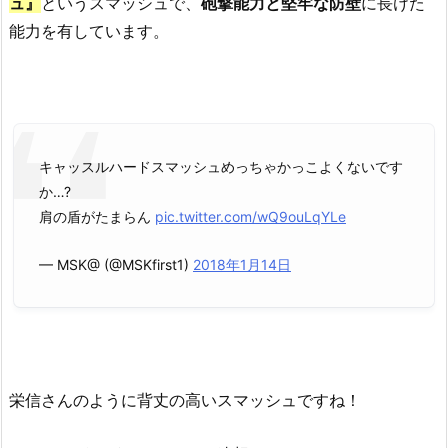
ュ』
というスマッシュで、
砲撃能力と堅牢な防壁
に長けた
能力を有しています。
キャッスルハードスマッシュめっちゃかっこよくないです
か…?
肩の盾がたまらん
pic.twitter.com/wQ9ouLqYLe
— MSK@ (@MSKfirst1)
2018年1月14日
栄信さんのように背丈の高いスマッシュですね！