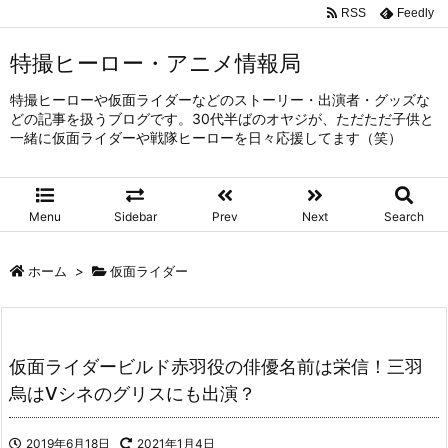
RSS
Feedly
特撮ヒーロー・アニメ情報局
特撮ヒーローや仮面ライダーなどのストーリー・出演者・グッズな
どの記事を扱うブログです。30代半ばのオヤジが、ただただ子供と
一緒に仮面ライダーや戦隊ヒーローを日々応援してます（笑）
Menu
Sidebar
Prev
Next
Search
ホーム
>
仮面ライダー
仮面ライダービルド赤羽役の俳優名前は栄信！三羽
烏はVシネのグリスにも出演？
2019年6月18日
2021年1月4日