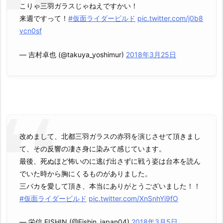
こりゃ三羽ガラスじゃねえですかい！
来週ですって！
#仮面ライダービルド
pic.twitter.com/j0b8
vcn0sf
— 吉村卓也 (@takuya_yoshimur)
2018年3月25日
改めまして、北都三羽ガラスの赤羽を演じさせて頂きまし
て、その反響の凄さ身に染みて感じています。
最後、死ぬほど怖いのに逃げ出さずに戦う姿は台本を読ん
でいた時から胸にくるものがありました。
三バカを愛して頂き、本当にありがとうございました！！
#仮面ライダービルド
pic.twitter.com/XnSnhYi9fO
— 栄信 EISHIN (@Eishin_japan04)
2018年3月5日