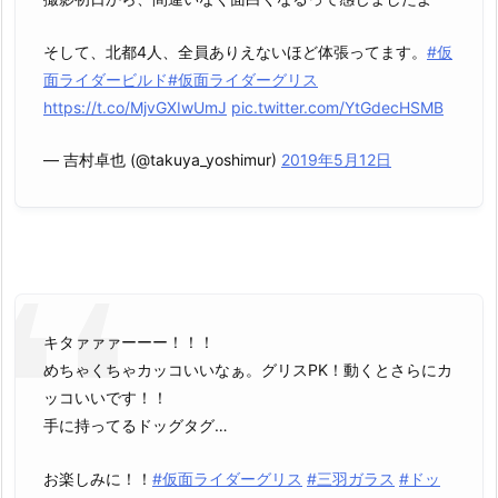
そして、北都4人、全員ありえないほど体張ってます。
#仮
面ライダービルド
#仮面ライダーグリス
https://t.co/MjvGXIwUmJ
pic.twitter.com/YtGdecHSMB
— 吉村卓也 (@takuya_yoshimur)
2019年5月12日
キタァァァーーー！！！
めちゃくちゃカッコいいなぁ。グリスPK！動くとさらにカ
ッコいいです！！
手に持ってるドッグタグ…
お楽しみに！！
#仮面ライダーグリス
#三羽ガラス
#ドッ