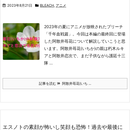
2023年8月21日
BLEACH
,
アニメ
2023年の夏にアニメが放映されたブリーチ
「千年血戦篇」。
今回は本編の最終回に登場
した阿散井苺花について解説していこうと思
います。
阿散井苺花(いちか)の親は朽木ルキ
アと阿散井恋次で、まだ子供ながら護廷十三
隊 ...
記事を読む
阿散井苺花(いち ...
エスノトの素顔が怖いし笑顔も恐怖！過去や最後に