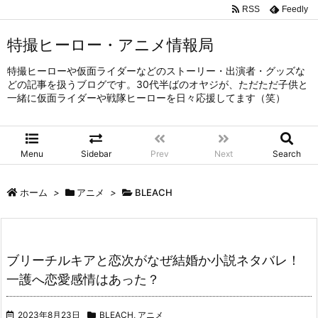
RSS
Feedly
特撮ヒーロー・アニメ情報局
特撮ヒーローや仮面ライダーなどのストーリー・出演者・グッズな
どの記事を扱うブログです。30代半ばのオヤジが、ただただ子供と
一緒に仮面ライダーや戦隊ヒーローを日々応援してます（笑）
Menu
Sidebar
Prev
Next
Search
ホーム
>
アニメ
>
BLEACH
ブリーチルキアと恋次がなぜ結婚か小説ネタバレ！
一護へ恋愛感情はあった？
2023年8月23日
BLEACH
,
アニメ