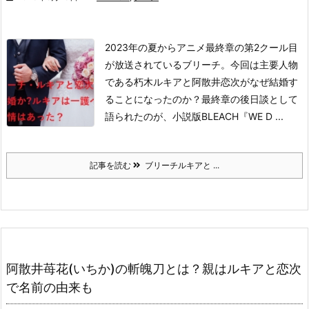
2023年の夏からアニメ最終章の第2クール目
が放送されているブリーチ。
今回は主要人物
である朽木ルキアと阿散井恋次がなぜ結婚す
ることになったのか？
最終章の後日談として
語られたのが、小説版BLEACH『WE D ...
記事を読む
ブリーチルキアと ...
阿散井苺花(いちか)の斬魄刀とは？親はルキアと恋次
で名前の由来も