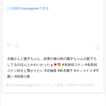
この投稿をInstagramで見る
京極さんと園子ちゃん。紺青の拳の時の園子ちゃんの髪下ろ
してるのほんとかわいかったぁ
#名探偵コナン #名探偵
コナン好きと繋がりたい #京極真 #鈴木園子 #カッコイイ #可
愛い #紺青の拳
茉央(@conan.bighit)がシェアした投稿 –
2020年 4月月29日午後6時43分PDT