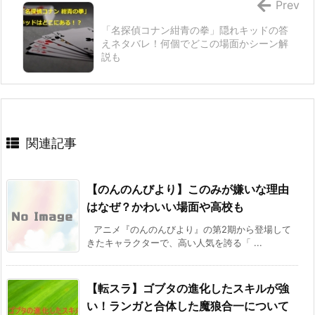
Prev
「名探偵コナン紺青の拳」隠れキッドの答
えネタバレ！何個でどこの場面かシーン解
説も
関連記事
【のんのんびより】このみが嫌いな理由
はなぜ？かわいい場面や高校も
アニメ『のんのんびより』の第2期から登場して
きたキャラクターで、高い人気を誇る「 ...
【転スラ】ゴブタの進化したスキルが強
い！ランガと合体した魔狼合一について