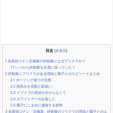
目次
[
非表示
]
1
名探偵コナン京極真の絆創膏になぜプリクラが？
1.1
いつから絆創膏を左眉に張っていた？
2
絆創膏にプリクラがある理由と園子とのエピソードまとめ
2.1
ボーリング場での失態
2.2
湯呑みを花瓶と勘違い
2.3
イブイブの意味が分からなくて
2.4
ホワイトデーのお返しに
2.5
園子にこまめに連絡する姿勢
3
名探偵コナン「京極真」絆創膏のプリクラの理由と園子とのエ