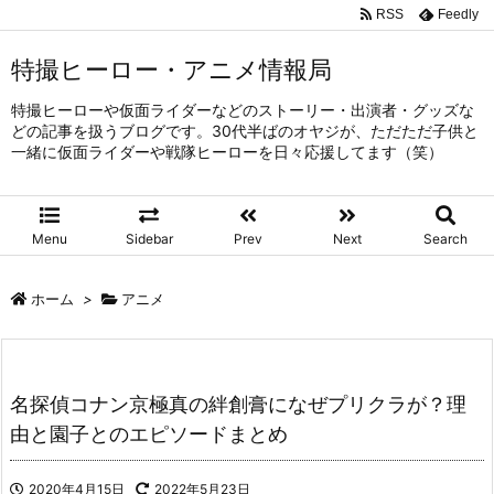
RSS
Feedly
特撮ヒーロー・アニメ情報局
特撮ヒーローや仮面ライダーなどのストーリー・出演者・グッズな
どの記事を扱うブログです。30代半ばのオヤジが、ただただ子供と
一緒に仮面ライダーや戦隊ヒーローを日々応援してます（笑）
Menu
Sidebar
Prev
Next
Search
ホーム
>
アニメ
名探偵コナン京極真の絆創膏になぜプリクラが？理
由と園子とのエピソードまとめ
2020年4月15日
2022年5月23日