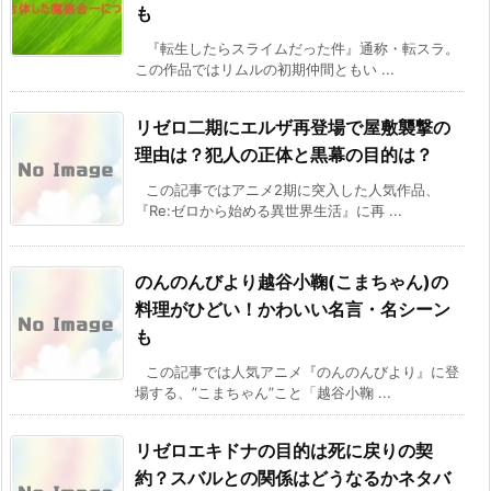
も
『転生したらスライムだった件』通称・転スラ。
この作品ではリムルの初期仲間ともい ...
リゼロ二期にエルザ再登場で屋敷襲撃の
理由は？犯人の正体と黒幕の目的は？
この記事ではアニメ2期に突入した人気作品、
『Re:ゼロから始める異世界生活』に再 ...
のんのんびより越谷小鞠(こまちゃん)の
料理がひどい！かわいい名言・名シーン
も
この記事では人気アニメ『のんのんびより』に登
場する、”こまちゃん”こと「越谷小鞠 ...
リゼロエキドナの目的は死に戻りの契
約？スバルとの関係はどうなるかネタバ