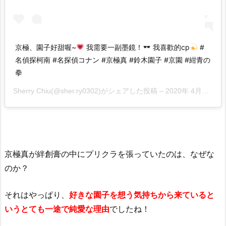
京極、園子好甜喔~
我需要一副墨鏡！
我喜歡的cp
#
名偵探柯南 #名探偵コナン #京極真 #鈴木園子 #京園 #紺青の
拳
Sherry Chiu(@sher.ry0302)がシェアした投稿 –
2020年 4月月11日午前9時09分PDT
京極真が絆創膏の中にプリクラを張っていたのは、なぜな
のか？
それはやっぱり、
好きな園子を想う気持ちから来ていると
いうとても一途で純愛な理由
でしたね！