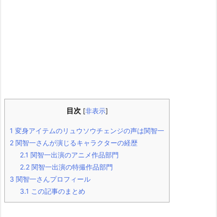
目次
[
非表示
]
1
変身アイテムのリュウソウチェンジの声は関智一
2
関智一さんが演じるキャラクターの経歴
2.1
関智一出演のアニメ作品部門
2.2
関智一出演の特撮作品部門
3
関智一さんプロフィール
3.1
この記事のまとめ