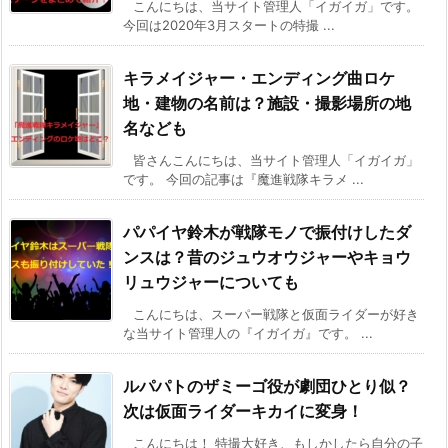
こんにちは、当サイト管理人「イガイガ」です。
今回は2020年3月スタートの特撮 ...
キラメイジャー・エンディング曲ロケ
地・建物の名前は？施設・撮影場所の地
名なども
皆さんこんにちは、当サイト管理人「イガイガ」
です。 今回の記事は『魔進戦隊キラメ ...
パパイヤ鈴木が戦隊モノで振付けしたダ
ンスは？昔のジュウオウジャーやキョウ
リュウジャーについても
こんにちは、スーパー戦隊と仮面ライダーが好き
な当サイト管理人の『イガイガ』です。 ...
ルパパトのザミーゴ役が劇団ひとり似？
次は仮面ライダーキカイに変身！
こんにちは！ 特撮大好き、もしかしたら自分の子