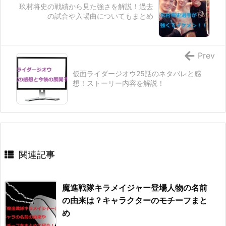
玖村将史の戦績から見た強さを解説！過去
の試合や入場曲についてもまとめ
Prev
仮面ライダージオウ25話のネタバレと感
想！ストーリー内容を解説！
関連記事
魔進戦隊キラメイジャー登場人物の名前
の由来は？キャラクターのモチーフまと
め