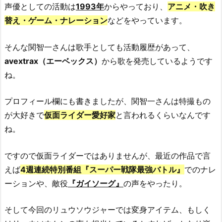
声優としての活動は
1993年
からやっており、
アニメ・吹き
替え・ゲーム・ナレーション
などをやっています。
そんな関智一さんは歌手としても活動履歴があって、
avextrax（エーベックス）
から歌を発売しているようです
ね。
プロフィール欄にも書きましたが、関智一さんは特撮もの
が大好きで
仮面ライダー愛好家
と言われるくらいなんです
ね。
ですので仮面ライダーではありませんが、最近の作品で言
えば
4週連続特別番組『スーパー戦隊最強バトル』
でのナレ
ーションや、敵役
『ガイソーグ』
の声をやったり。
そして今回のリュウソウジャーでは変身アイテム、もしく