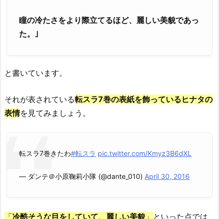
瞳の冷たさをより際立てるほど、麗しい美貌であっ
た。｣
と書いています。
それが表されている
転スラ7巻の表紙を飾っているヒナタの
表情
を見てみましょう。
転スラ7巻きたわ
#転スラ
pic.twitter.com/Kmyz3B6dXL
— ダンテ＠小原鞠莉小隊 (@dante_010)
April 30, 2016
「
冷酷そうな目をしていて、麗しい美貌
」
といった点では