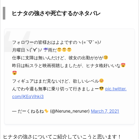
ヒナタの強さや死亡するかネタバレ
フォロワーの皆様おはよよですのヽ(=´▽`=)ﾉ
月曜日ヽ(ﾟ∀ﾟ)ﾉ
雨だ
仕事に支障は無いんだけど、彼女の出勤ががが
昨日は転スラと映画視聴しましたが、ヒナタ格好いいな
フィギュアはまだ見ないけど、欲しいレベル
んでわ今週も無事に乗り切って行きましょー
pic.twitter.
com/jKEqVihki3
— だーくねるね
(@Nerune_neruner)
March 7, 2021
ヒナタの強さについてご紹介していこうと思います！