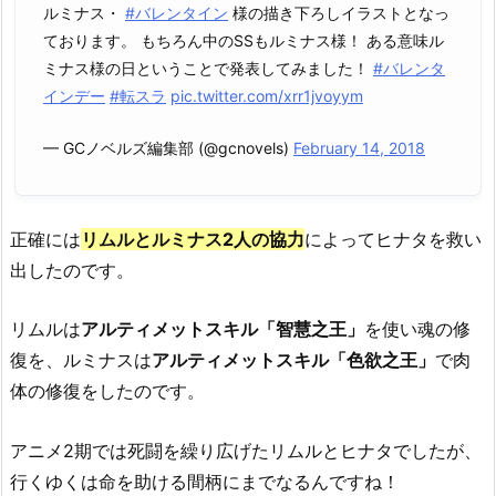
ルミナス・
#バレンタイン
様の描き下ろしイラストとなっ
ております。 もちろん中のSSもルミナス様！ ある意味ル
ミナス様の日ということで発表してみました！
#バレンタ
インデー
#転スラ
pic.twitter.com/xrr1jvoyym
— GCノベルズ編集部 (@gcnovels)
February 14, 2018
正確には
リムルとルミナス2人の協力
によってヒナタを救い
出したのです。
リムルは
アルティメットスキル「智慧之王」
を使い魂の修
復を、ルミナスは
アルティメットスキル「色欲之王」
で肉
体の修復をしたのです。
アニメ2期では死闘を繰り広げたリムルとヒナタでしたが、
行くゆくは命を助ける間柄にまでなるんですね！