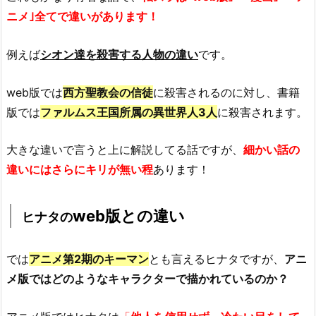
ニメ｣全てで違いがあります！
例えば
シオン達を殺害する人物の違い
です。
web版では
西方聖教会の信徒
に殺害されるのに対し、
書籍
版では
ファルムス王国所属の異世界人3人
に殺害されます。
大きな違い
で言うと上に解説してる話ですが、
細かい話の
違いにはさらにキリが無い程
あります！
web版との
違い
ヒナタの
では
アニメ
第2期のキーマン
とも言える
ヒナタ
ですが、
アニ
メ版ではどのようなキャラクターで描かれているのか？