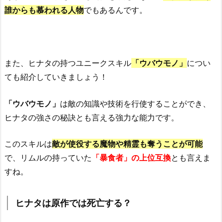
誰からも慕われる人物
でもあるんです。
また、
ヒナタ
の持つユニークスキル
「ウバウモノ」
につい
ても紹介していきましょう！
「ウバウモノ」
は
敵の
知識
や
技術
を行使することができ、
ヒナタの
強さの秘訣
とも言える
強力な能力
です。
このスキル
は
敵が使役する
魔物や精霊
も奪うことが可能
で、
リムル
の持っていた
「
暴食者」の上位互換
とも言えま
すね。
ヒナタは原作では死亡する？