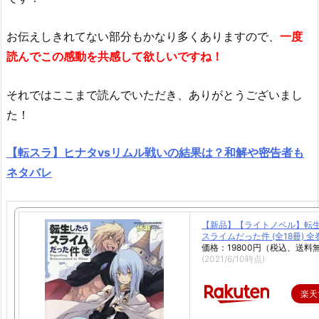
お伝えしきれてない部分
もかなり多くありますので、
一度
読んでこの感動を共感して欲しいですね！
それではここまで読んでいただき、ありがとうございまし
た！
【転スラ】ヒナタvsリムル戦いの結果は？和解や密告者も
ネタバレ
【新品】【ライトノベル】転
スライムだった件 (全18冊) 
価格：19800円（税込、送料無
(2021/6/10時点)
楽天