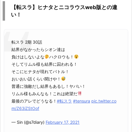
【転スラ】ヒナタとニコラウスweb版との違
い！
転スラ 2期 30話
結界がなかったらシオン達は
負けはしないよな
ハクロウも！
そしてリムル様も結界に囚われる！
そこにヒナタが現れてバトル！
おいおい話くらい聞けや！
普通に強敵だし結界もあるし！ヤバい！
リムル様もみんなも！これは絶望だ
最後のアレでどうなる！
#転スラ
#tensura
pic.twitter.co
m/Z63iZStOof
— Sin (@s7diary)
February 17, 2021