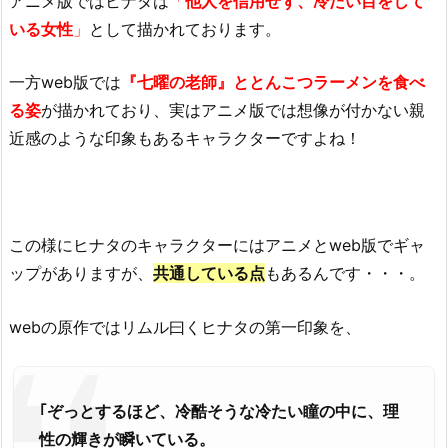
アニメ版ではヒナタは
「
他人を信用せず、冷たい目をして
いる女性
」
として描かれております。
一方web版では
『
七曜の老師』ととんこつラーメンを食べ
る姿
が描かれており、実はアニメ版では想像が付かない親
近感のような印象もあるキャラクターですよね！
この様にヒナタのキャラクターにはアニメとweb版でギャ
ップがありますが、
共通している点
もあるんです・・・。
webの原作では
リムル
曰く
ヒナタ
の第一印象を、
｢ぞっとするほど、冷酷そうな冷たい瞳の中に、理
性の輝きが瞬いている。