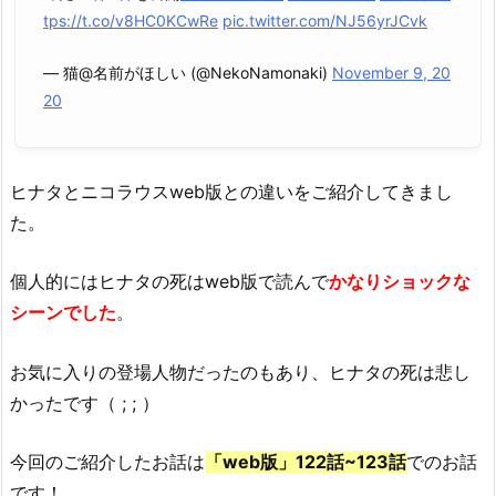
tps://t.co/v8HC0KCwRe
pic.twitter.com/NJ56yrJCvk
— 猫@名前がほしい (@NekoNamonaki)
November 9, 20
20
ヒナタ
と
ニコラウス
web版との
違い
をご紹介してきまし
た。
個人的にはヒナタの
死
は
web版で
読んで
かなりショックな
シーンでした
。
お気に入りの
登場人物
だったのもあり、
ヒナタ
の死は悲し
かっ
た
です（ ; ; ）
今回のご紹介したお話は
「
web版」
122話~123話
でのお話
です！