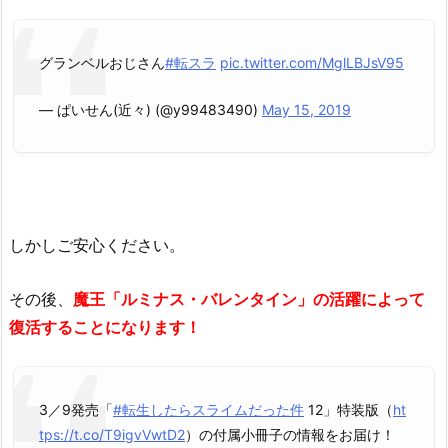
グランベルおじさん
#転スラ
pic.twitter.com/MglLBJsV95
— ぱいせん(近々) (@y99483490)
May 15, 2019
しかしご安心ください。
その後、
魔王「ルミナス・バレンタイン」の活躍によって
復活することになります！
3／9発売「
#転生したらスライムだった件
12」特装版（
ht
tps://t.co/T9igvVwtD2
）の付属小冊子の情報をお届け！