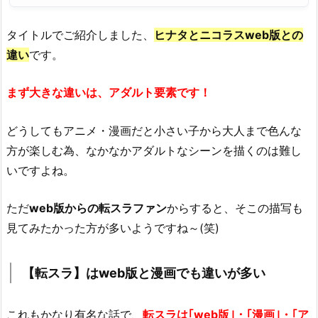
タイトルでご紹介しました、
ヒナタとニコラスweb版との
違い
です。
まず大きな違いは、アダルト要素です！
どうしてもアニメ・漫画だと
小さい子から大人
まで色んな
方が楽しむ為、なかなか
アダルト
なシーンを描くのは難し
いですよね。
ただ
web版からの
転スラファン
からすると、そこの描写も
見てみたかった方が多いようですね～(笑)
【転スラ】はweb版と漫画でも違いが多い
これもかなり有名な話で、
転スラは｢web版｣・｢漫画｣・｢ア