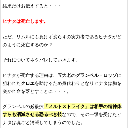
結果だけお伝えすると・・・
ヒナタは死亡します。
ただ、
リムルにも負けず劣らずの実力者であるヒナタがど
のように死亡
するのか？
それについてネタバレしていきます。
ヒナタが死亡する理由は、五大老の
グランベル・ロッゾ
に
狙われた
クロエ
を助けるため身代わりとなり
ヒナタは胸を
突かれ命を落とすことに・・・。
グランベル
の必殺技
「
メルトストライク
」は相手の
精神体
すらも消滅させる恐るべき技
なので、
その
一撃
を受けた
ヒ
ナタ
は魂ごと
消滅してしまうのでし
た。