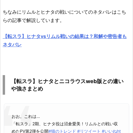
ちなみにリムルとヒナタの戦いについてのネタバレはこち
らの記事で解説しています。
【転スラ】ヒナタvsリムル戦いの結果は？和解や密告者も
ネタバレ
【転スラ】ヒナタとニコラウスweb版との違い
や強さまとめ
おお。これは…
「転スラ」2期、ヒナタ役は沼倉愛美！リムルとの戦い収
めたPV第2弾を公開
#猫のトレンド
#リツイート
#いいね
ht