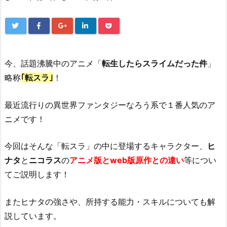
今、
話題沸騰中の
アニメ「
転生したらスライムだった件
」
略称
｢
転スラ
｣
！
最近
流行りの
異世界ファンタジーなろう系
で１番人気のア
ニメです！
今回はそんな「転スラ」の中に登場するキャラクター、
ヒ
ナタ
と
ニコラス
の
アニメ版とweb版原作
との違い
等につい
てご説明します！
またヒナタの強さや、所持する能力・スキルについても解
説しています。