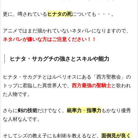
更に、
噂
されている
ヒナタの死
についても・・・
。
アニメではまだ描かれていないネタバレになりますので、
ネタバレが嫌いな方はご注意ください！！
ヒナタ・サカグチの強さとスキルや能力
ヒナタ・サカグチ
とは
ルベリオス
にある「
西方聖教会」
の
トップに君臨した異世界人で、
西方最強の聖騎士
と歌われ
た人物です。
さらに
剣の技術
だけでなく、
統率力
・
指導力
もかなり優秀
な人材なんです。
そしてシズ
の教え子にも
剣術
を教えるなど、
面倒見が良く