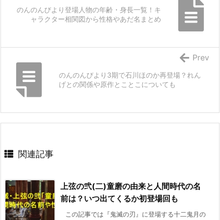
のんのんびより登場人物の年齢・身長一覧！キ
ャラクター相関図から性格やあだ名まとめ
Prev
のんのんびより3期で石川ほのか再登場？れん
げとの関係や原作とことこについても
関連記事
上弦の弐(二)童磨の由来と人間時代の名
前は？いつ出てくるか初登場回も
この記事では『鬼滅の刃』に登場する十二鬼月の