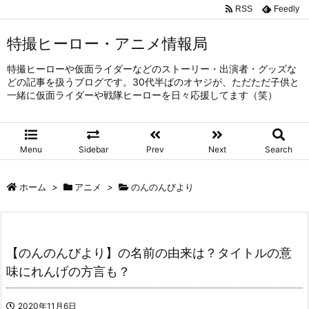
RSS
Feedly
特撮ヒーロー・アニメ情報局
特撮ヒーローや仮面ライダーなどのストーリー・出演者・グッズな
どの記事を扱うブログです。30代半ばのオヤジが、ただただ子供と
一緒に仮面ライダーや戦隊ヒーローを日々応援してます（笑）
Menu
Sidebar
Prev
Next
Search
ホーム
>
アニメ
>
のんのんびより
【のんのんびより】の名前の由来は？タイトルの意
味にれんげの方言も？
2020年11月6日