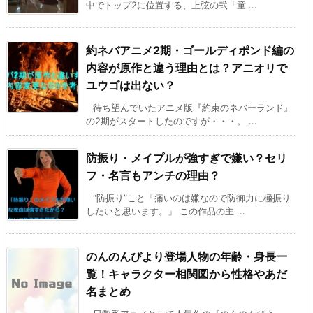
中でトップ2に位置する、上弦の弐「童 ...
約ネバアニメ2期・ゴールディポンド編の
内容が原作と違う理由とは？アニオリで
ユウゴは出ない？
待ち望んでいたアニメ版『約束のネバーランド』
の2期がスタートしたのですが・・・。 ...
防振り・メイプルが強すぎで嫌い？セリ
フ・名言もアンチの理由？
“防振り”こと「痛いのは嫌なので防御力に極振り
したいと思います。」 この作品の主 ...
のんのんびより登場人物の年齢・身長一
覧！キャラクター相関図から性格やあだ
名まとめ