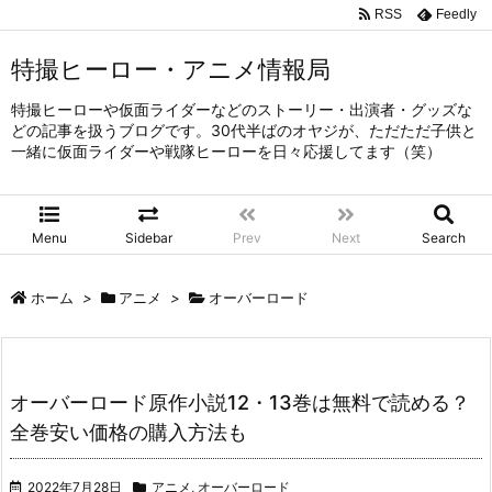
RSS
Feedly
特撮ヒーロー・アニメ情報局
特撮ヒーローや仮面ライダーなどのストーリー・出演者・グッズな
どの記事を扱うブログです。30代半ばのオヤジが、ただただ子供と
一緒に仮面ライダーや戦隊ヒーローを日々応援してます（笑）
Menu
Sidebar
Prev
Next
Search
ホーム
>
アニメ
>
オーバーロード
オーバーロード原作小説12・13巻は無料で読める？
全巻安い価格の購入方法も
2022年7月28日
アニメ
,
オーバーロード